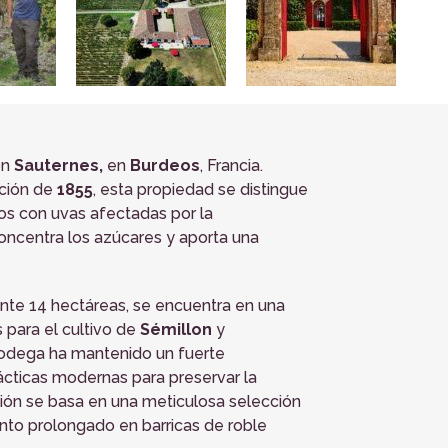
ón
Sauternes,
en
Burdeos
, Francia.
ación de
1855
, esta propiedad se distingue
s con uvas afectadas por la
concentra los azúcares y aporta una
te 14 hectáreas, se encuentra en una
s para el cultivo de
Sémillon
y
 bodega ha mantenido un fuerte
ácticas modernas para preservar la
cación se basa en una meticulosa selección
nto prolongado en barricas de roble