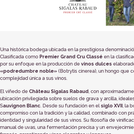
Una histórica bodega ubicada en la prestigiosa denominaci
Clasificada como
Premier Grand Cru Classé
en la clasific
por su enfoque en la producción de
vinos dulces
elaborado
«podredumbre noble»
(Botrytis cinerea), un hongo que 
complejidad única a sus vinos.
El viñedo de
Château Sigalas Rabaud
, con aproximadamen
ubicación privilegiada sobre suelos de grava y arcilla, ideale
S
auvignon Blanc
. Desde su fundación en el
siglo XVII
, la
compromiso con la tradición y la calidad, combinado con pr
identidad y singularidad de sus vinos. Su filosofía de vinifi
manual de uvas, una fermentación precisa y un envejecimie