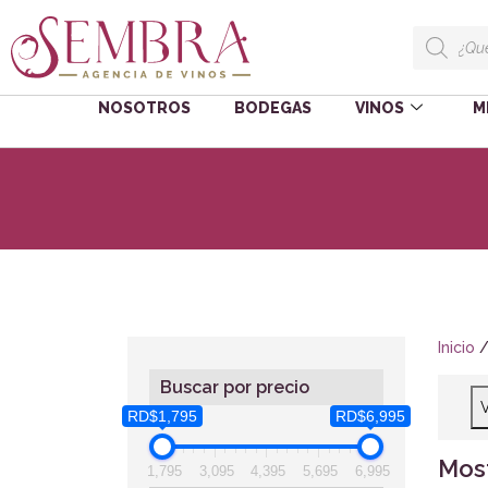
NOSOTROS
BODEGAS
VINOS
M
Inicio
/
Buscar por precio
V
RD$1,795
RD$6,995
Most
1,795
3,095
4,395
5,695
6,995