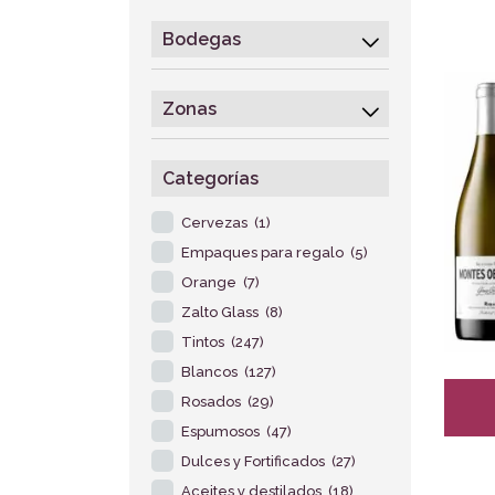
Bodegas
Zonas
Categorías
Cervezas
(1)
Empaques para regalo
(5)
Orange
(7)
Zalto Glass
(8)
Tintos
(247)
Blancos
(127)
Rosados
(29)
Espumosos
(47)
Dulces y Fortificados
(27)
Aceites y destilados
(18)