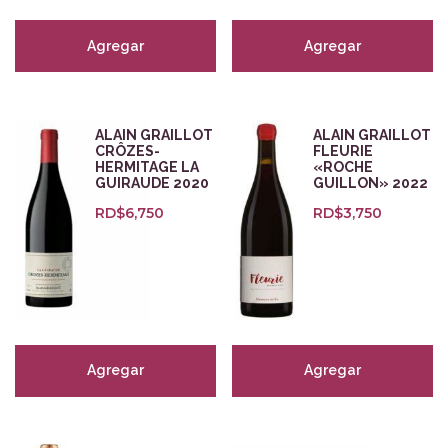
Cervezas
(1)
Empaques para regalo
(5)
Agregar
Agregar
Orange
(7)
Zalto Glass
(8)
Tintos
(247)
ALAIN GRAILLOT
ALAIN GRAILLOT
Blancos
(127)
CRÔZES-
FLEURIE
Rosados
(29)
HERMITAGE LA
«ROCHE
GUIRAUDE 2020
GUILLON» 2022
Espumosos
(47)
RD$
6,750
RD$
3,750
Dulces y Fortificados
(27)
Aceites y destilados
(18)
Tipo del producto
Orgánico
(85)
Agregar
Agregar
Vegano
(32)
Biodinámico
(52)
Natural
(21)