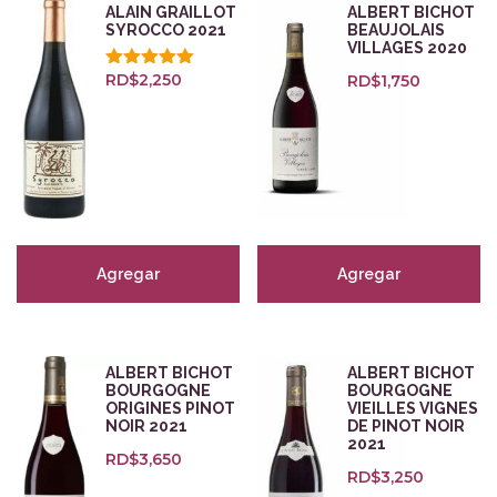
ALAIN GRAILLOT
ALBERT BICHOT
Sostenible
(2)
SYROCCO 2021
BEAUJOLAIS
VILLAGES 2020
RD$
2,250
RD$
1,750
Valorado
Puntuaciones
con
5.00
de 5
Agregar
Agregar
ALBERT BICHOT
ALBERT BICHOT
BOURGOGNE
BOURGOGNE
ORIGINES PINOT
VIEILLES VIGNES
NOIR 2021
DE PINOT NOIR
2021
RD$
3,650
RD$
3,250