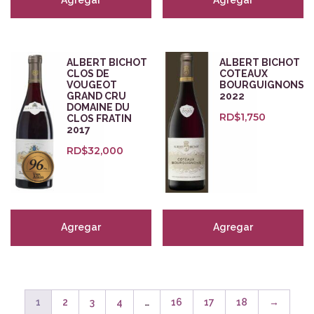
ALBERT BICHOT
ALBERT BICHOT
CLOS DE
COTEAUX
VOUGEOT
BOURGUIGNONS
GRAND CRU
2022
DOMAINE DU
RD$
1,750
CLOS FRATIN
2017
RD$
32,000
Agregar
Agregar
1
2
3
4
…
16
17
18
→