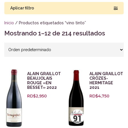
Aplicar filtro
Inicio
/ Productos etiquetados “vino tinto”
Mostrando 1–12 de 214 resultados
Buscar por precio
RD$660
RD$32,000
660
8,495
16,330
24,165
32,000
Bodegas
ALAIN GRAILLOT
ALAIN GRAILLOT
BEAUJOLAIS
CRÔZES-
ROUGE «EN
HERMITAGE
BESSET» 2022
2021
Zonas
RD$
2,950
RD$
4,750
Categorías