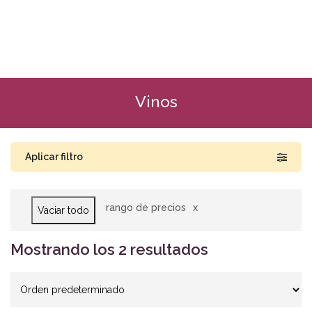
Vinos
Aplicar filtro
rango de precios
Vaciar todo
Buscar por precio
RD$1,500
RD$2,250
Mostrando los 2 resultados
1,500
1,688
1,875
2,063
2,250