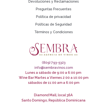
Galicia
(12)
Devoluciones y Reclamaciones
IGP CITÉ DE CARCASSONNE
(1)
Preguntas Frecuentes
IGP PAGA D'OC
(3)
Política de privacidad
Islas Canarias
(7)
Políticas de Seguridad
Jerez-Xérès-Sherry
(14)
Términos y Condiciones
Jura
(15)
LANGUEDOC CABRIÈRES
(1)
Languedoc-Rousillon
(26)
Monte Plata
(3)
Mosel-Saar-Ruwer
(9)
(809) 793-5323
Navarra
(13)
info@sembravinos.com
Otras regiones de España
(33)
Lunes a sábado de 9:00 a 6:00 pm
Wine Bar Martes a Viernes 2:00 a 10:00 pm
Priorat
(12)
sábados de 11:00 am a 6:00 pm
Prosecco
(1)
Rias Baixas
(2)
Diamond Mall, local 36A
Ribera del Duero
(23)
Santo Domingo, República Dominicana
Rioja
(39)