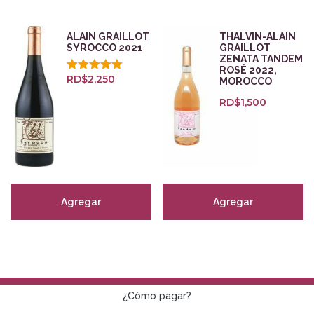
Bodegas
ALAIN GRAILLOT
THALVIN-ALAIN
SYROCCO 2021
GRAILLOT
Zonas
ZENATA TANDEM
ROSÉ 2022,
RD$
2,250
Valorado
MOROCCO
Beaujolais
(11)
con
5.00
RD$
1,500
Borgoña
(43)
de 5
Brunello di Montalcino
(3)
Burdeos
(11)
California
(8)
Campo de Borja
(0)
Agregar
Agregar
Cava
(15)
Champagne
(18)
Collio
(3)
Douro
(3)
Emilia-Romagna
(2)
¿Cómo pagar?
Friuli
(1)