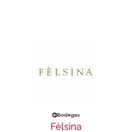
Bodegas
Fèlsina