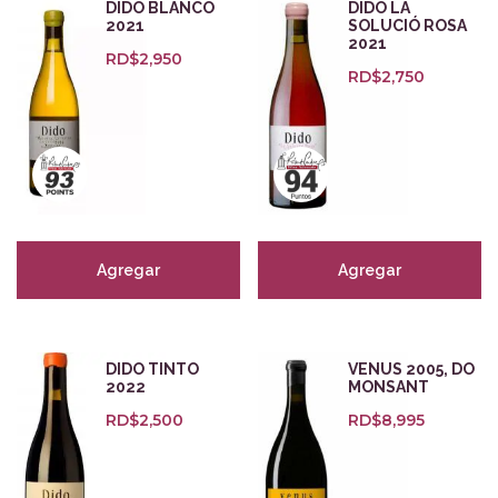
Bodegas
DIDO BLANCO
DIDO LA
2021
SOLUCIÓ ROSA
2021
RD$
2,950
RD$
2,750
Zonas
Categorías
Cervezas
(1)
Empaques para regalo
(5)
Agregar
Agregar
Orange
(7)
Zalto Glass
(8)
Tintos
(247)
DIDO TINTO
VENUS 2005, DO
Blancos
(127)
2022
MONSANT
Rosados
(29)
RD$
2,500
RD$
8,995
Espumosos
(47)
Dulces y Fortificados
(27)
Aceites y destilados
(18)