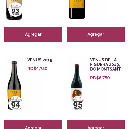
Tipo del producto
Orgánico
(85)
Agregar
Agregar
Vegano
(32)
Biodinámico
(52)
Natural
(21)
VENUS 2019
VENUS DE LA
Sostenible
(2)
FIGUERA 2019,
RD$
4,750
DO MONTSANT
RD$
6,750
Puntuaciones
Agregar
Agregar