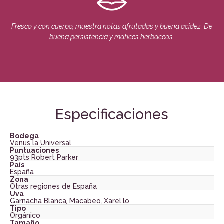
Fresco y con cuerpo, muestra notas afrutadas y buena acidez. De
buena persistencia y matices herbáceos.
Especificaciones
Bodega
Venus la Universal
Puntuaciones
93pts Robert Parker
País
España
Zona
Otras regiones de España
Uva
Garnacha Blanca
,
Macabeo
,
Xarel.lo
Tipo
Orgánico
Tamaño