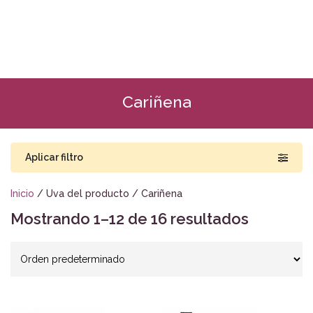
Cariñena
Aplicar filtro
Inicio
/ Uva del producto / Cariñena
Mostrando 1–12 de 16 resultados
Buscar por precio
RD$1,695
RD$22,000
1,695
6,771
11,848
16,924
22,000