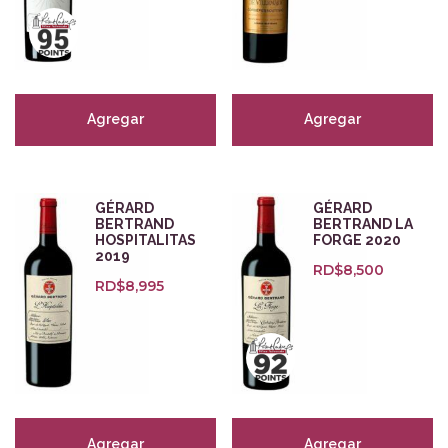
Tipo del producto
Orgánico
(85)
Agregar
Agregar
Vegano
(32)
Biodinámico
(52)
Natural
(21)
GÉRARD
GÉRARD
Sostenible
(2)
BERTRAND
BERTRAND LA
HOSPITALITAS
FORGE 2020
2019
RD$
8,500
Puntuaciones
RD$
8,995
Agregar
Agregar