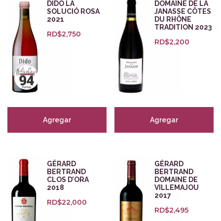
Bodegas
DIDO LA
DOMAINE DE LA
SOLUCIÓ ROSA
JANASSE CÔTES
2021
DU RHÔNE
TRADITION 2023
RD$
2,750
Zonas
RD$
2,200
Categorías
Cervezas
(1)
Empaques para regalo
(5)
Agregar
Agregar
Orange
(7)
Zalto Glass
(8)
Tintos
(247)
GÉRARD
GÉRARD
Blancos
(127)
BERTRAND
BERTRAND
Rosados
(29)
CLOS D’ORA
DOMAINE DE
2018
VILLEMAJOU
Espumosos
(47)
2017
RD$
22,000
Dulces y Fortificados
(27)
RD$
2,495
Aceites y destilados
(18)