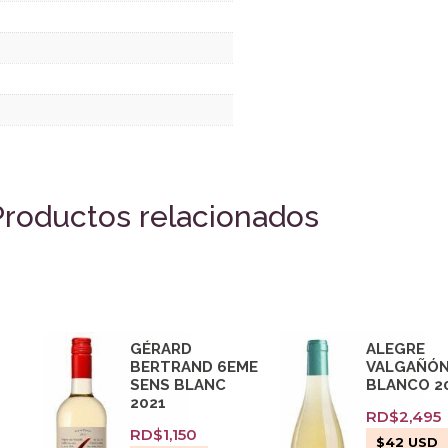
Productos relacionados
GÉRARD
ALEGRE
BERTRAND 6EME
VALGAÑÓ
SENS BLANC
BLANCO 2
2021
RD$
2,495
RD$
1,150
$
42
USD