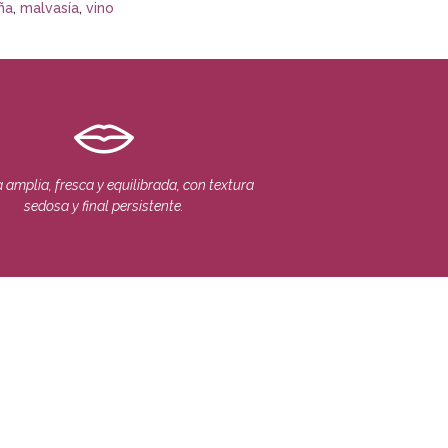
ña
,
malvasía
,
vino
 amplia, fresca y equilibrada, con textura
sedosa y final persistente.