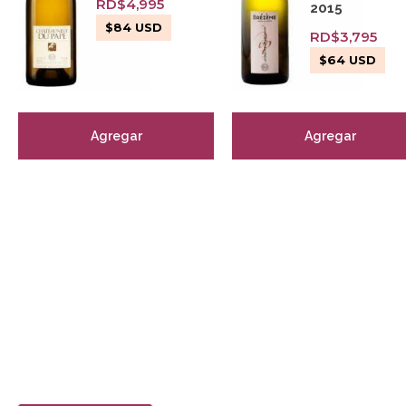
RD$
4,995
2015
$
84
USD
RD$
3,795
$
64
USD
Agregar
Agregar