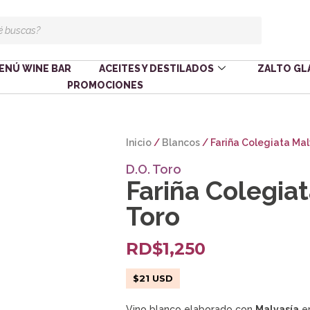
ENÚ WINE BAR
ACEITES Y DESTILADOS
ZALTO GL
PROMOCIONES
Inicio
/
Blancos
/ Fariña Colegiata Mal
D.O. Toro
Fariña Colegiat
Toro
RD$
1,250
$
21
USD
Vino blanco elaborado con
Malvasía
e