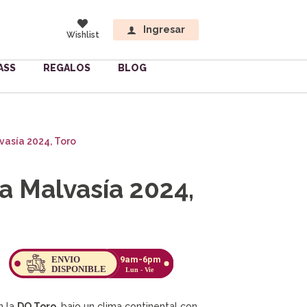
Ingresar
Wishlist
ASS
REGALOS
BLOG
vasía 2024, Toro
a Malvasía 2024,
n la
DO Toro
, bajo un clima continental con