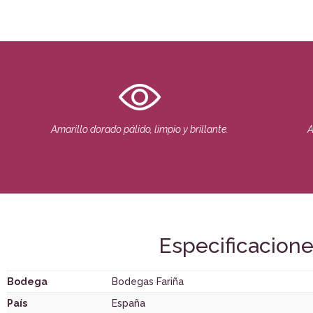
Amarillo dorado pálido, limpio y brillante.
A
Especificacion
Bodega
Bodegas Fariña
País
España