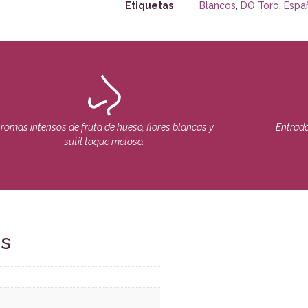
Etiquetas
Blancos
,
DO Toro
,
Espa
romas intensos de fruta de hueso, flores blancas y
Entrada
sutil toque meloso.
es