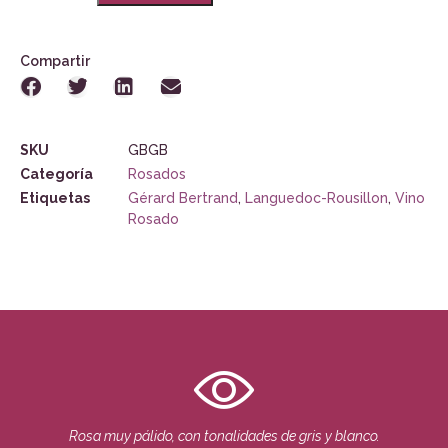
Compartir
SKU
GBGB
Categoría
Rosados
Etiquetas
Gérard Bertrand
,
Languedoc-Rousillon
,
Vino
Rosado
Rosa muy pálido, con tonalidades de gris y blanco.