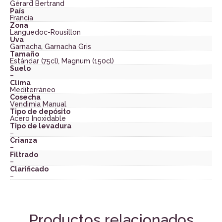
Gérard Bertrand
País
Francia
Zona
Languedoc-Rousillon
Uva
Garnacha
,
Garnacha Gris
Tamaño
Estándar (75cl)
,
Magnum (150cl)
Suelo
–
Clima
Mediterráneo
Cosecha
Vendimia Manual
Tipo de depósito
Acero Inoxidable
Tipo de levadura
–
Crianza
–
Filtrado
–
Clarificado
–
Productos relacionados