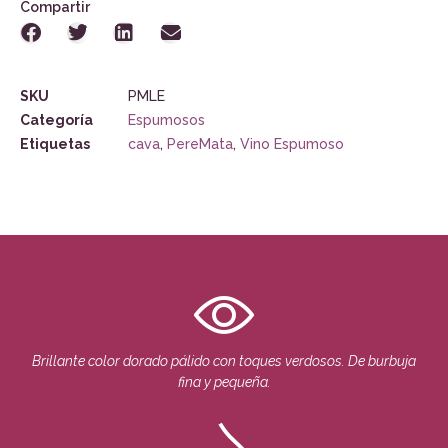
Compartir
SKU
PMLE
Categoría
Espumosos
Etiquetas
cava
,
PereMata
,
Vino Espumoso
Brillante color dorado pálido con toques verdosos. De burbuja
fina y pequeña.