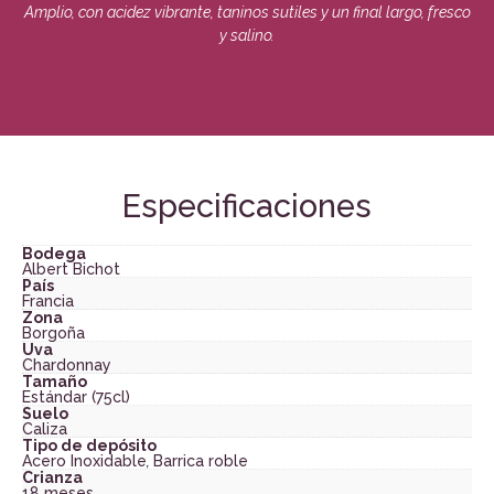
Amplio, con acidez vibrante, taninos sutiles y un final largo, fresco
y salino.
Especificaciones
Bodega
Albert Bichot
País
Francia
Zona
Borgoña
Uva
Chardonnay
Tamaño
Estándar (75cl)
Suelo
Caliza
Tipo de depósito
Acero Inoxidable
,
Barrica roble
Crianza
18 meses