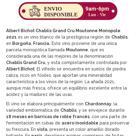
Albert Bichot Chablis Grand Cru Moutonne Monopole
2021
es un vino blanco de la prestigiosa región de
Chablis
,
en
Borgoña
,
Francia.
Este vino proviene de una única
parcela monopólica llamada
Moutonne
, que es
considerada una de las mejores de la denominación
Chablis Grand Cru
, y está completamente controlada por
Albert Bichot
. El viñedo se encuentra en suelos de piedra
caliza, ricos en fósiles, que aportan una mineralidad
característica a los vinos de la región. La añada 2021,
aunque más fresca, ofrece un equilibrio excelente entre la
acidez y la madurez de las uvas.
El vino se elabora principalmente con
Chardonnay
, la
variedad emblemática de
Chablis
, y se envejece durante
18 meses en barricas de roble francés
, con una parte de
fermentación en cubas de
acero inoxidable
para preservar
su frescura. En
vista
, presenta un color amarillo dorado
brillante. En
nariz
, despliega aromas complejos de frutas