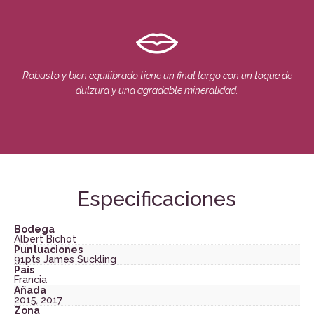
Robusto y bien equilibrado tiene un final largo con un toque de
dulzura y una agradable mineralidad.
Especificaciones
Bodega
Albert Bichot
Puntuaciones
91pts James Suckling
País
Francia
Añada
2015
,
2017
Zona