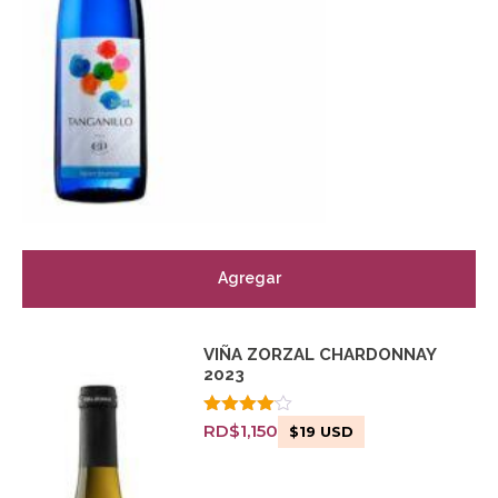
Agregar
VIÑA ZORZAL CHARDONNAY
2023
Valorado
RD$
1,150
$
19
USD
con
4.00
de 5