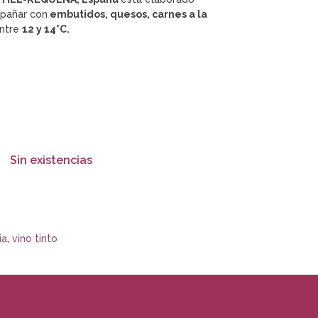
mpañar con
embutidos, quesos, carnes a la
entre
12 y 14°C.
Sin existencias
ia
,
vino tinto