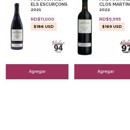
ELS ESCURÇONS
CLOS MARTI
2021
2022
RD$
11,000
RD$
9,995
$
186
USD
$
169
USD
Agregar
Agregar