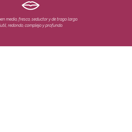
n medio, fresco, seductor y de trago largo.
util, redondo, complejo y profundo.