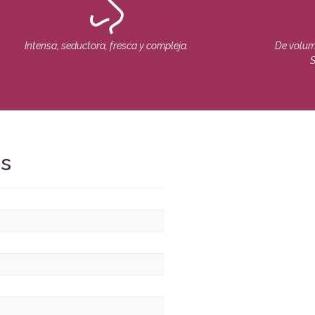
Intensa, seductora, fresca y compleja.
De volume
S
es