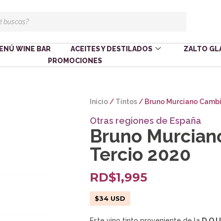
ENÚ WINE BAR
ACEITES Y DESTILADOS
ZALTO GL
PROMOCIONES
Inicio
/
Tintos
/ Bruno Murciano Cambi
Otras regiones de España
Bruno Murcian
Tercio 2020
RD$
1,995
$
34
USD
Este vino tinto proveniente de la
D.O 