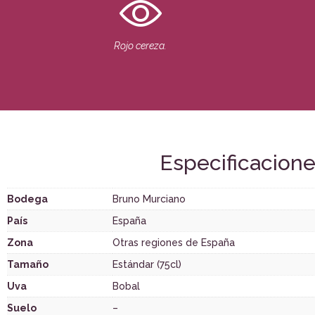
Rojo cereza.
Especificacion
Bodega
Bruno Murciano
País
España
Zona
Otras regiones de España
Tamaño
Estándar (75cl)
Uva
Bobal
Suelo
–