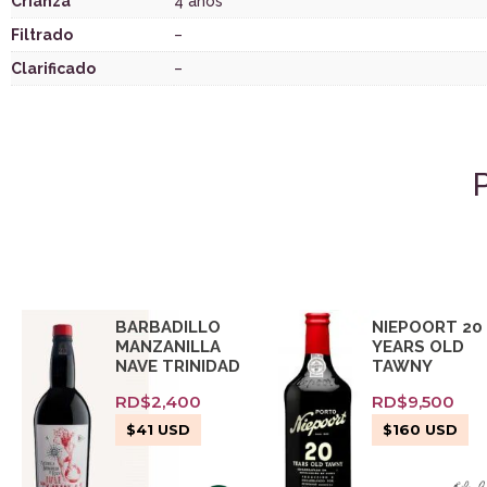
Crianza
4 años
Filtrado
–
Clarificado
–
BARBADILLO
NIEPOORT 20
MANZANILLA
YEARS OLD
NAVE TRINIDAD
TAWNY
RD$
2,400
RD$
9,500
$
41
USD
$
160
USD