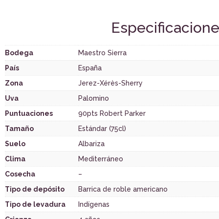
Especificacion
Bodega
Maestro Sierra
País
España
Zona
Jerez-Xérès-Sherry
Uva
Palomino
Puntuaciones
90pts Robert Parker
Tamaño
Estándar (75cl)
Suelo
Albariza
Clima
Mediterráneo
Cosecha
–
Tipo de depósito
Barrica de roble americano
Tipo de levadura
Indígenas