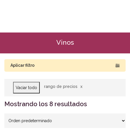
Vinos
Aplicar filtro
rango de precios
Vaciar todo
Buscar por precio
RD$1,470
RD$5,295
Mostrando los 8 resultados
1,470
2,426
3,383
4,339
5,295