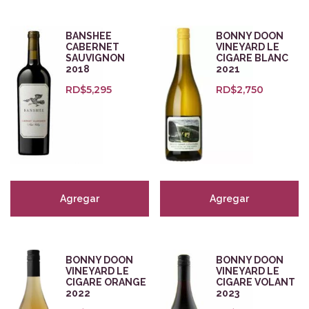
Bodegas
BANSHEE
BONNY DOON
CABERNET
VINEYARD LE
Zonas
SAUVIGNON
CIGARE BLANC
2018
2021
Beaujolais
(11)
RD$
5,295
RD$
2,750
Borgoña
(43)
Brunello di Montalcino
(3)
Burdeos
(11)
California
Campo de Borja
(0)
Agregar
Agregar
Cava
(15)
Champagne
(18)
Collio
(3)
Douro
(3)
BONNY DOON
BONNY DOON
VINEYARD LE
VINEYARD LE
Mostrar más
CIGARE ORANGE
CIGARE VOLANT
2022
2023