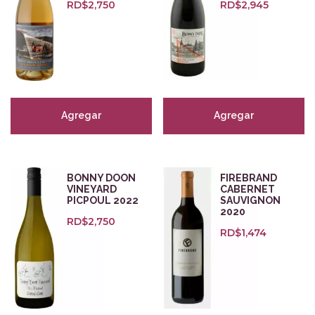
Categorías
RD$
2,750
RD$
2,945
Cervezas
(1)
Empaques para regalo
(5)
Orange
(7)
Zalto Glass
(8)
Tintos
(247)
Agregar
Agregar
Blancos
(127)
Rosados
(29)
Espumosos
(47)
BONNY DOON
FIREBRAND
Dulces y Fortificados
VINEYARD
(27)
CABERNET
PICPOUL 2022
SAUVIGNON
Aceites y destilados
(18)
2020
RD$
2,750
RD$
1,474
Tipo del producto
Orgánico
(85)
Vegano
(32)