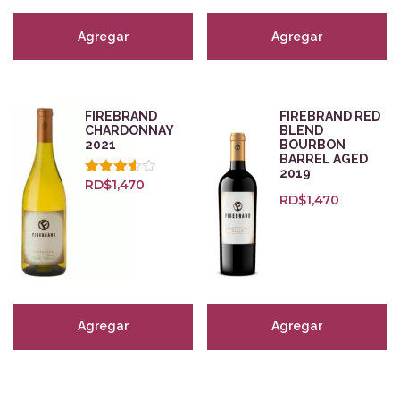
Biodinámico
(52)
Natural
(21)
Agregar
Agregar
Sostenible
(2)
Puntuaciones
FIREBRAND
FIREBRAND RED
CHARDONNAY
BLEND
2021
BOURBON
BARREL AGED
2019
Re-inicializar
RD$
1,470
Valorado
con
RD$
1,470
3.50
de 5
Agregar
Agregar