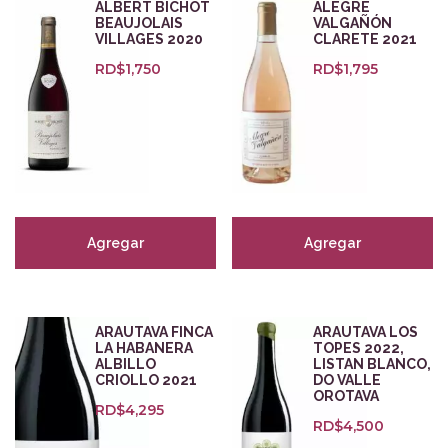
Bodegas
ALBERT BICHOT
ALEGRE
BEAUJOLAIS
VALGAÑÓN
VILLAGES 2020
CLARETE 2021
RD$
1,750
RD$
1,795
Zonas
Categorías
Cervezas
(1)
Empaques para regalo
(5)
Agregar
Agregar
Orange
(7)
Zalto Glass
(8)
Tintos
(247)
ARAUTAVA FINCA
ARAUTAVA LOS
Blancos
(127)
LA HABANERA
TOPES 2022,
Rosados
(29)
ALBILLO
LISTAN BLANCO,
CRIOLLO 2021
DO VALLE
Espumosos
(47)
OROTAVA
RD$
4,295
Dulces y Fortificados
(27)
RD$
4,500
Aceites y destilados
(18)