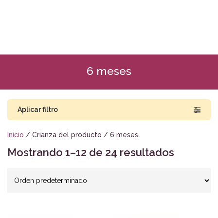
6 meses
Aplicar filtro
Inicio
/ Crianza del producto / 6 meses
Mostrando 1–12 de 24 resultados
Buscar por precio
RD$995
RD$5,995
995
2,245
3,495
4,745
5,995