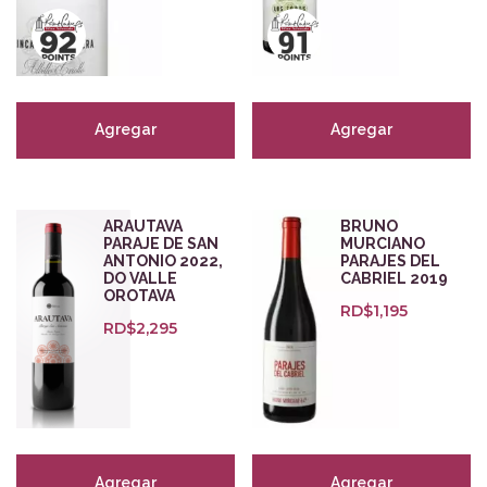
Tipo del producto
Orgánico
(85)
Agregar
Agregar
Vegano
(32)
Biodinámico
(52)
Natural
(21)
ARAUTAVA
BRUNO
Sostenible
(2)
PARAJE DE SAN
MURCIANO
ANTONIO 2022,
PARAJES DEL
DO VALLE
CABRIEL 2019
Puntuaciones
OROTAVA
RD$
1,195
RD$
2,295
Agregar
Agregar