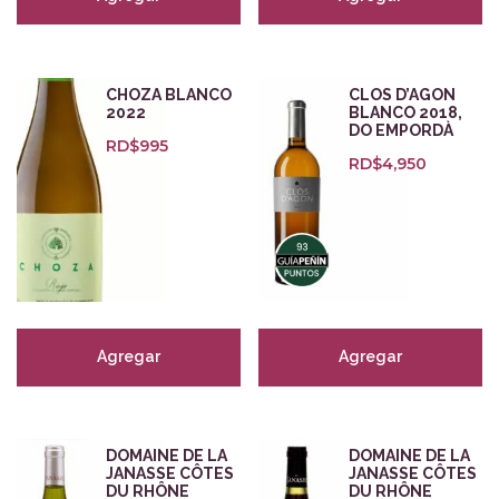
CHOZA BLANCO
CLOS D’AGON
2022
BLANCO 2018,
DO EMPORDÀ
RD$
995
RD$
4,950
Agregar
Agregar
DOMAINE DE LA
DOMAINE DE LA
JANASSE CÔTES
JANASSE CÔTES
DU RHÔNE
DU RHÔNE