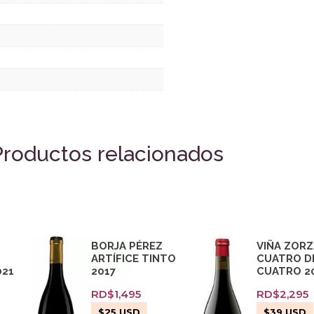
Productos relacionados
BORJA PÉREZ
VIÑA ZOR
ARTÍFICE TINTO
CUATRO D
021
2017
CUATRO 2
RD$
1,495
RD$
2,295
$
25
USD
$
39
USD