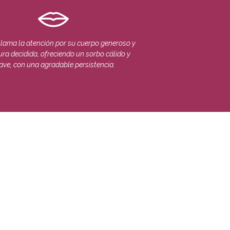
llama la atención por su cuerpo generoso y
ura decidida, ofreciendo un sorbo cálido y
ave, con una agradable persistencia.