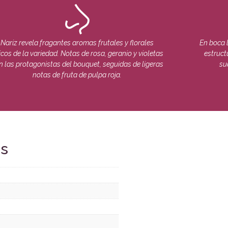
Nariz revela fragantes aromas frutales y florales
En boca 
picos de la variedad. Notas de rosa, geranio y violetas
estruct
n las protagonistas del bouquet, seguidas de ligeras
su
notas de fruta de pulpa roja.
es