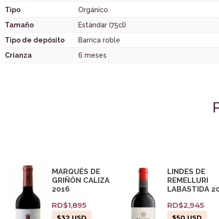
Tipo
Orgánico
Tamaño
Estándar (75cl)
Tipo de depósito
Barrica roble
Crianza
6 meses
MARQUÉS DE
LINDES DE
GRIÑÓN CALIZA
REMELLURI
2016
LABASTIDA 2
RD$
1,895
RD$
2,945
$
32
USD
$
50
USD