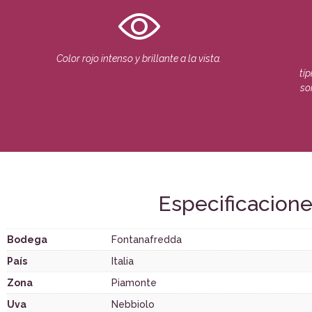
Color rojo intenso y brillante a la vista.
tí
so
Especificacion
Bodega
Fontanafredda
País
Italia
Zona
Piamonte
Uva
Nebbiolo